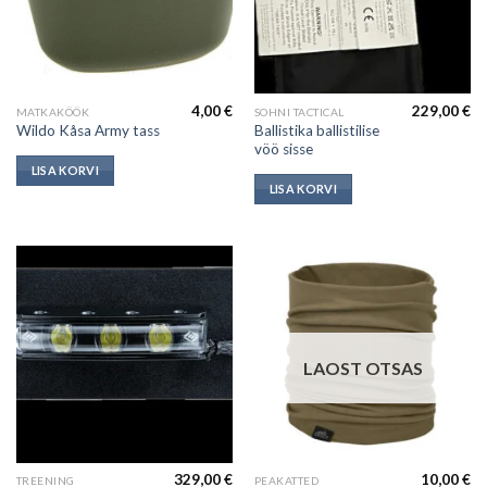
4,00
€
229,00
€
MATKAKÖÖK
SOHNI TACTICAL
Ballistika ballistilise
Wildo Kåsa Army tass
vöö sisse
LISA KORVI
LISA KORVI
LAOST OTSAS
329,00
€
10,00
€
TREENING
PEAKATTED