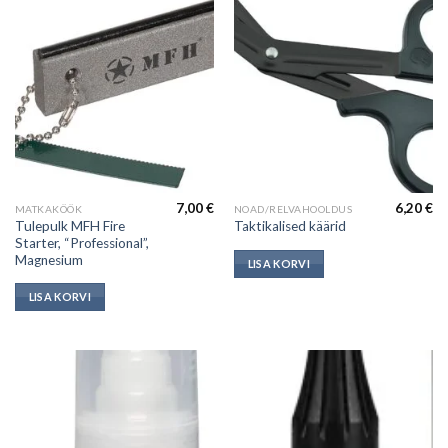
7,00
€
6,20
€
MATKAKÖÖK
NOAD/RELVAHOOLDUS
Tulepulk MFH Fire
Taktikalised käärid
Starter, “Professional”,
Magnesium
LISA KORVI
LISA KORVI