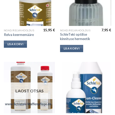
15,95
€
7,95
€
NOAD/RELVAHOOLDUS
NOAD/RELVAHOOLDUS
SchleTeki optilise
Relva keermemääre
kinnituse hermeetik
LISA KORVI
LISA KORVI
LAOST OTSAS