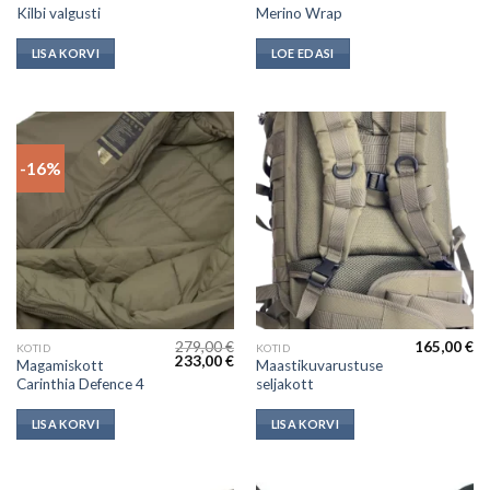
Kilbi valgusti
Merino Wrap
LISA KORVI
LOE EDASI
-16%
279,00
€
165,00
€
KOTID
KOTID
Algne
Current
233,00
€
Magamiskott
Maastikuvarustuse
hind
price
Carinthia Defence 4
seljakott
oli:
is:
279,00 €.
233,00 €.
LISA KORVI
LISA KORVI