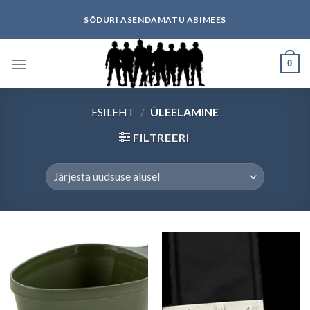
Skip
SÕDURI ASENDAMATU ABIMEES
to
content
0
ESILEHT
/
ÜLEELAMINE
FILTREERI