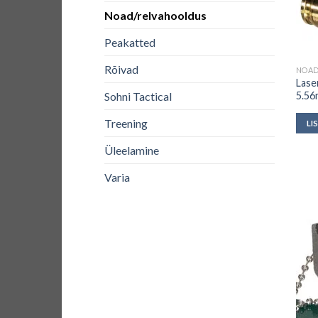
Noad/relvahooldus
Peakatted
Rõivad
NOAD
Lase
5.56
Sohni Tactical
Treening
LI
Üleelamine
Varia