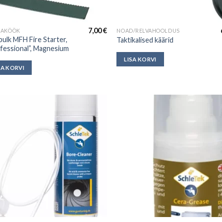
7,00
€
KAKÖÖK
NOAD/RELVAHOOLDUS
pulk MFH Fire Starter,
Taktikalised käärid
fessional”, Magnesium
LISA KORVI
SA KORVI