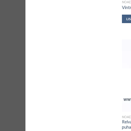
NOAD
Vint
LI
NOAD
Relv
puha