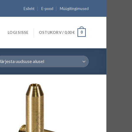
Esileht
E-pood
Müügitingimused
LOGI SISSE
OSTUKORV /
0,00
€
0