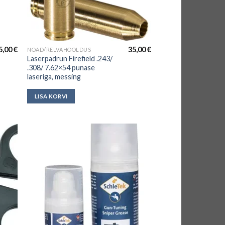
5,00
€
35,00
€
NOAD/RELVAHOOLDUS
Laserpadrun Firefield .243/
.308/ 7.62×54 punase
laseriga, messing
LISA KORVI