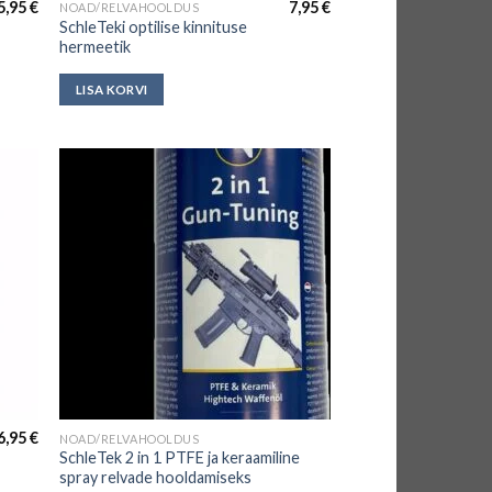
5,95
€
7,95
€
NOAD/RELVAHOOLDUS
SchleTeki optilise kinnituse
hermeetik
LISA KORVI
6,95
€
NOAD/RELVAHOOLDUS
This
SchleTek 2 in 1 PTFE ja keraamiline
product
spray relvade hooldamiseks