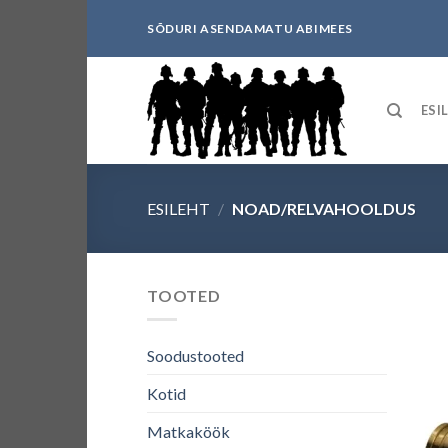
Skip
SÕDURI ASENDAMATU ABIMEES
to
content
ESI
ESILEHT
/
NOAD/RELVAHOOLDUS
TOOTED
Soodustooted
Kotid
Matkaköök