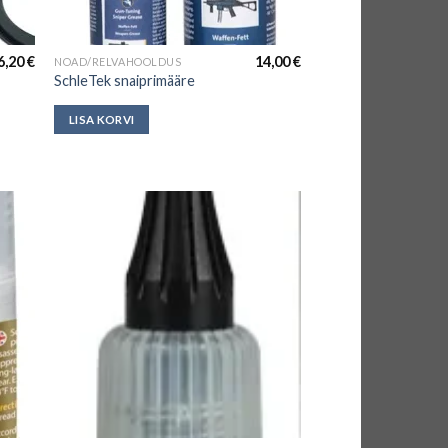
6,20
€
14,00
€
NOAD/RELVAHOOLDUS
SchleTek snaiprimääre
LISA KORVI