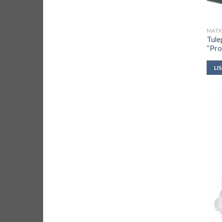
MAT
Tule
“Pro
LI