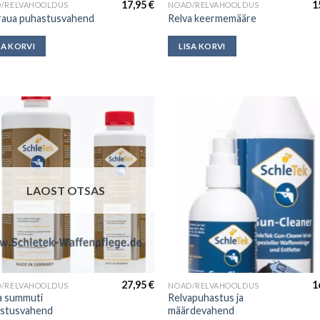
17,95
€
1
/RELVAHOOLDUS
NOAD/RELVAHOOLDUS
raua puhastusvahend
Relva keermemääre
SA KORVI
LISA KORVI
LAOST OTSAS
27,95
€
1
/RELVAHOOLDUS
NOAD/RELVAHOOLDUS
a summuti
Relvapuhastus ja
stusvahend
määrdevahend