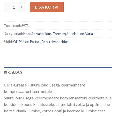
Relva keermemääre kogus
LISA KORVI
Tootekood:
6973
Kategooriad:
Noad/relvahooldus
,
Treening
,
Üleelamine
,
Varia
Sildid:
Õli
,
Pääste
,
Politsei
,
Relv
,
relvahooldus
KIRJELDUS
Cera-Grease – suure jõudlusega keermemääre
kompensaatori keermetele
Suure jõudlusega keermemääre kompensaatori keermetele ja
kõikidele koonu kinnitustele. Lihtne lahti võtta ja optimaalne
kaitse kinnikiilumise, korrosiooni ja keerme kulumise eest.