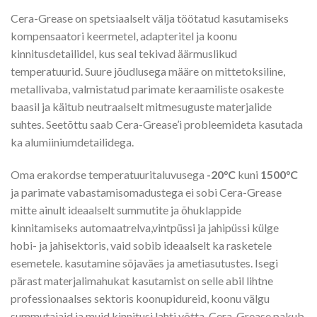
Cera-Grease on spetsiaalselt välja töötatud kasutamiseks
kompensaatori keermetel, adapteritel ja koonu
kinnitusdetailidel, kus seal tekivad äärmuslikud
temperatuurid. Suure jõudlusega määre on mittetoksiline,
metallivaba, valmistatud parimate keraamiliste osakeste
baasil ja käitub neutraalselt mitmesuguste materjalide
suhtes. Seetõttu saab Cera-Grease’i probleemideta kasutada
ka alumiiniumdetailidega.
Oma erakordse temperatuuritaluvusega
-20°C
kuni
1500°C
ja parimate vabastamisomadustega ei sobi Cera-Grease
mitte ainult ideaalselt summutite ja õhuklappide
kinnitamiseks automaatrelva,vintpüssi ja jahipüssi külge
hobi- ja jahisektoris, vaid sobib ideaalselt ka rasketele
esemetele. kasutamine sõjaväes ja ametiasutustes. Isegi
pärast materjalimahukat kasutamist on selle abil lihtne
professionaalses sektoris koonupidureid, koonu välgu
summutajaid ja muid kinnitusi lahti võtta. Cera-Grease pakub