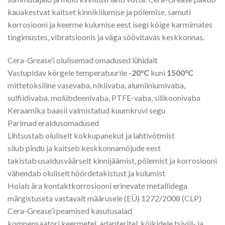
kauakestvat kaitset kinnikiilumise ja põlemise, samuti
korrosiooni ja keerme kulumise eest isegi kõige karmimates
tingimustes, vibratsioonis ja väga söövitavas keskkonnas.
Cera-Grease’i olulisemad omadused lühidalt
Vastupidav kõrgele temperatuurile
-20°C
kuni
1500°C
mittetoksiline vasevaba, niklivaba, alumiiniumivaba,
sulfiidivaba, molübdeenivaba, PTFE-vaba, silikoonivaba
Keraamika baasil valmistatud kuumkruvi segu
Parimad eraldusomadused
Lihtsustab oluliselt kokkupanekut ja lahtivõtmist
silub pindu ja kaitseb keskkonnamõjude eest
takistab usaldusväärselt kinnijäämist, põlemist ja korrosiooni
vähendab oluliselt hõõrdetakistust ja kulumist
Hoiab ära kontaktkorrosiooni erinevate metallidega
märgistuseta vastavalt määrusele (EÜ) 1272/2008 (CLP)
Cera-Grease’i peamised kasutusalad
kompensaatori keermetel, adapteritel, kõikidele tsiviil- ja