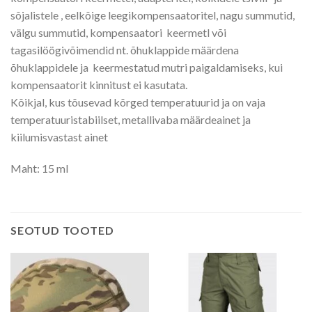
sõjalistele , eelkõige leegikompensaatoritel, nagu summutid,
välgu summutid, kompensaatori keermetl või
tagasilöögivõimendid nt. õhuklappide määrdena
õhuklappidele ja keermestatud mutri paigaldamiseks, kui
kompensaatorit kinnitust ei kasutata.
Kõikjal, kus tõusevad kõrged temperatuurid ja on vaja
temperatuuristabiilset, metallivaba määrdeainet ja
kiilumisvastast ainet
Maht: 15 ml
SEOTUD TOOTED