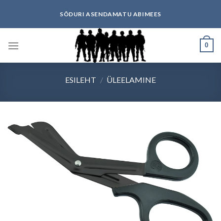
Skip
SÕDURI ASENDAMATU ABIMEES
to
content
0
ESILEHT
/
ÜLEELAMINE