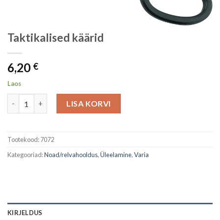
Taktikalised käärid
6,20
€
Laos
Taktikalised käärid kogus
LISA KORVI
Tootekood:
7072
Kategooriad:
Noad/relvahooldus
,
Üleelamine
,
Varia
KIRJELDUS