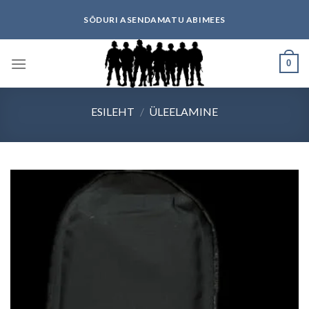
Skip
SÕDURI ASENDAMATU ABIMEES
to
content
0
ESILEHT
/
ÜLEELAMINE