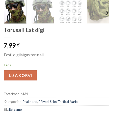
Torusall Est digi
7,99
€
Eesti digilaigus torusall
Laos
LISA KORVI
Tootekood:
6134
Kategooriad:
Peakatted
,
Rõivad
,
Sohni Tactical
,
Varia
Silt:
Est camo