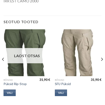
IRR EST CAMO 2000
SEOTUD TOOTED
LAOST OTSAS
31,90
€
31,90
€
This
This
RÕIVAD
RÕIVAD
Püksid Rip-Stop
SFU Püksid
product
product
has
has
VALI
VALI
multiple
multiple
variants.
variants.