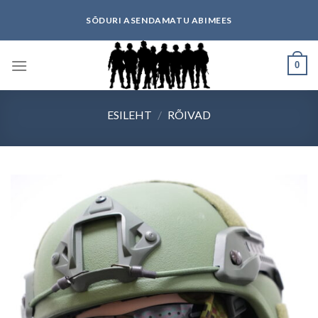
Skip
SÕDURI ASENDAMATU ABIMEES
to
content
0
ESILEHT
/
RÕIVAD