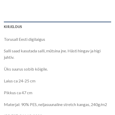
KIRJELDUS
Torusall Eesti digilaigus
Salli saad kasutada salli, mütsina jne. Hästi hingav ja higi
juhtiv.
Üks suurus sobib kõigile.
Laius ca 24-25 cm
Pikkus ca 47 cm
Materjal: 90% PES, neljasuunaline stretch kangas, 240g/m2