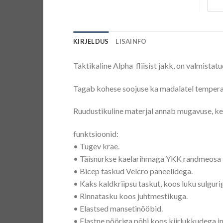
KIRJELDUS
LISAINFO
Taktikaline Alpha fliisist jakk, on valmistat
Tagab kohese soojuse ka madalatel tempera
Ruudustikuline materjal annab mugavuse, ker
funktsioonid:
• Tugev krae.
• Täisnurkse kaelarihmaga YKK randmeosa 
• Bicep taskud Velcro paneelidega.
• Kaks kaldkriipsu taskut, koos luku sulguri
• Rinnatasku koos juhtmestikuga.
• Elastsed mansetinööbid.
• Elastne nööriga põhi koos kiirlukkudega i