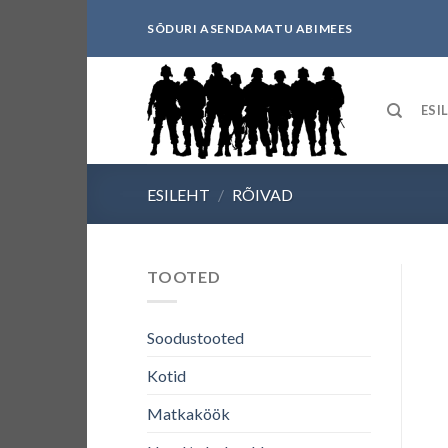
Skip
SÕDURI ASENDAMATU ABIMEES
to
content
ESI
ESILEHT
/
RÕIVAD
TOOTED
Soodustooted
Kotid
Matkaköök