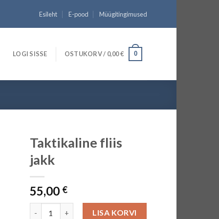
Esileht
E-pood
Müügitingimused
LOGI SISSE
OSTUKORV /
0,00
€
0
Taktikaline fliis
jakk
55,00
€
Taktikaline fliis jakk kogus
LISA KORVI