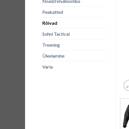
Noad/relvahooldus
Peakatted
Rõivad
Sohni Tactical
Treening
Üleelamine
Varia