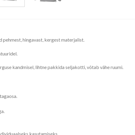
ud pehmest, hingavast, kergest materjalist.
tuuridel.
guse kandmisel, lihtne pakkida seljakotti, võtab vähe ruumi.
tagaosa.
ga.
ndividuaalseks kasutamiseks.