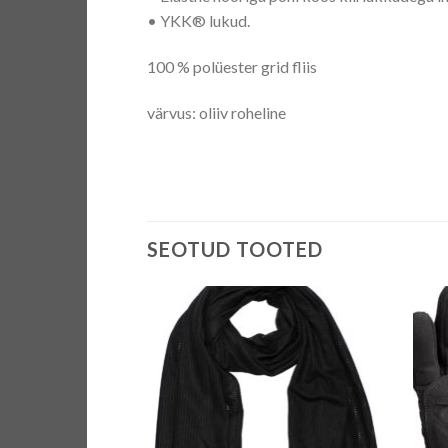
• YKK® lukud.
100 % polüester grid fliis
värvus: oliiv roheline
SEOTUD TOOTED