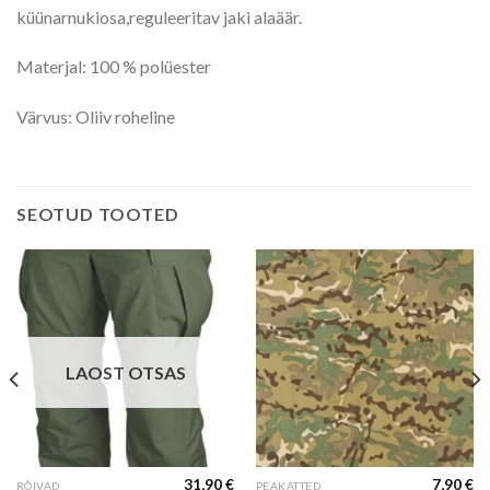
küünarnukiosa,reguleeritav jaki alaäär.
Materjal: 100 % polüester
Värvus: Oliiv roheline
SEOTUD TOOTED
LAOST OTSAS
31,90
€
7,90
€
This
RÕIVAD
PEAKATTED