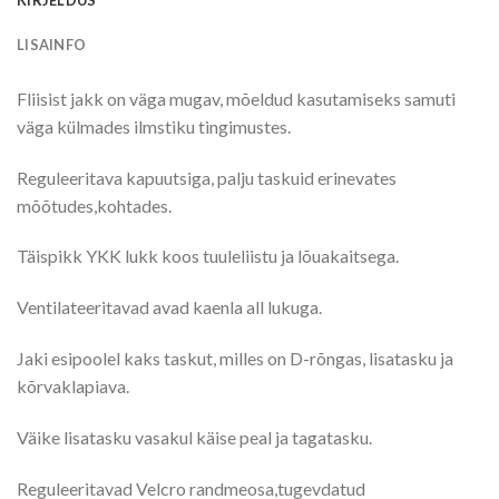
LISAINFO
Fliisist jakk on väga mugav, mõeldud kasutamiseks samuti
väga külmades ilmstiku tingimustes.
Reguleeritava kapuutsiga, palju taskuid erinevates
mõõtudes,kohtades.
Täispikk YKK lukk koos tuuleliistu ja lõuakaitsega.
Ventilateeritavad avad kaenla all lukuga.
Jaki esipoolel kaks taskut, milles on D-rõngas, lisatasku ja
kõrvaklapiava.
Väike lisatasku vasakul käise peal ja tagatasku.
Reguleeritavad Velcro randmeosa,tugevdatud