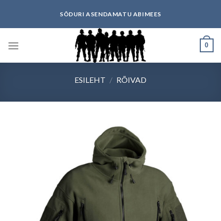
Skip
SÕDURI ASENDAMATU ABIMEES
to
content
0
ESILEHT
/
RÕIVAD