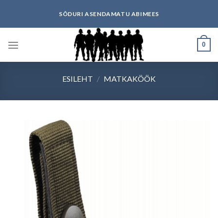
Skip
SÕDURI ASENDAMATU ABIMEES
to
content
0
ESILEHT
/
MATKAKÖÖK