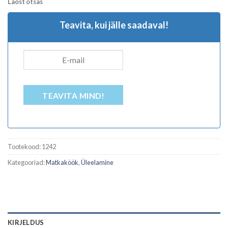
Laost otsas
Teavita, kui jälle saadaval!
TEAVITA MIND!
Tootekood:
1242
Kategooriad:
Matkaköök
,
Üleelamine
KIRJELDUS