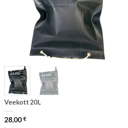
Veekott 20L
28,00
€