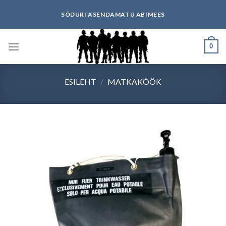
Skip
SÕDURI ASENDAMATU ABIMEES
to
content
0
ESILEHT
/
MATKAKÖÖK