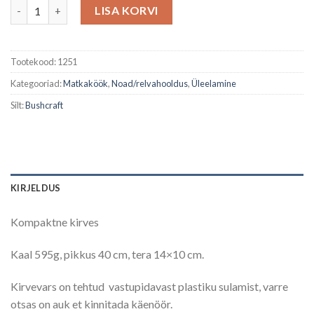
Tomahawk kogus
oli:
is:
LISA KORVI
30,00 €.
23,99 €.
Tootekood:
1251
Kategooriad:
Matkaköök
,
Noad/relvahooldus
,
Üleelamine
Silt:
Bushcraft
KIRJELDUS
Kompaktne kirves
Kaal 595g, pikkus 40 cm, tera 14×10 cm.
Kirvevars on tehtud vastupidavast plastiku sulamist, varre
otsas on auk et kinnitada käenöör.