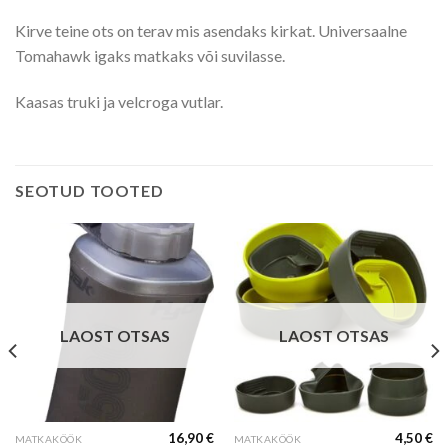
Kirve teine ots on terav mis asendaks kirkat. Universaalne
Tomahawk igaks matkaks või suvilasse.
Kaasas truki ja velcroga vutlar.
SEOTUD TOOTED
LAOST OTSAS
LAOST OTSAS
16,90
€
4,50
€
MATKAKÖÖK
MATKAKÖÖK