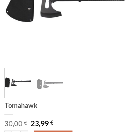
Tomahawk
Algne
Current
30,00
23,99
€
€
hind
price