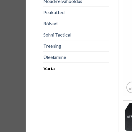
Noad/relvahooldus
Peakatted
Rõivad
Sohni Tactical
Treening
Üleelamine
Varia