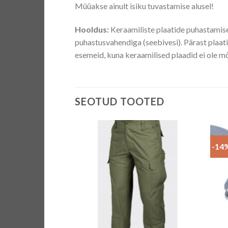
Müüakse ainult isiku tuvastamise alusel!
Hooldus:
Keraamiliste plaatide puhastamise
puhastusvahendiga (seebivesi). Pärast plaat
esemeid, kuna keraamilised plaadid ei ole 
SEOTUD TOOTED
-14