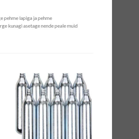
ge pehme lapiga ja pehme
 ärge kunagi asetage nende peale muid