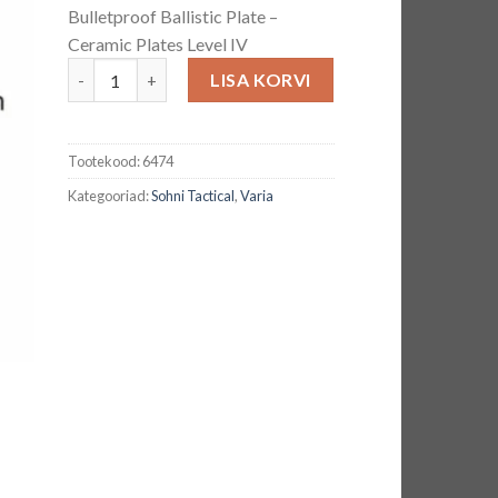
Bulletproof Ballistic Plate –
Ceramic Plates Level IV
Level IV Stand Alone ballistiline plaat kogus
LISA KORVI
Tootekood:
6474
Kategooriad:
Sohni Tactical
,
Varia