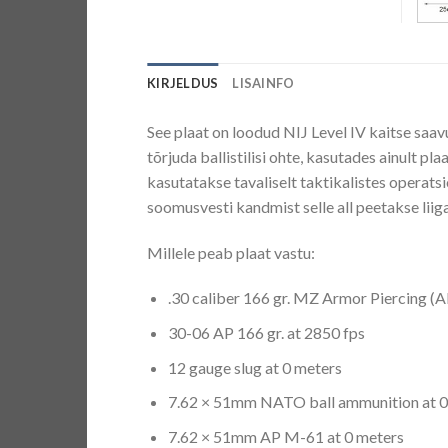
KIRJELDUS
LISAINFO
See plaat on loodud NIJ Level IV kaitse saavu
tõrjuda ballistilisi ohte, kasutades ainult plaa
kasutatakse tavaliselt taktikalistes operats
soomusvesti kandmist selle all peetakse liiga
Millele peab plaat vastu:
.30 caliber 166 gr. MZ Armor Piercing (A
30-06 AP 166 gr. at 2850 fps
12 gauge slug at 0 meters
7.62 × 51mm NATO ball ammunition at 0
7.62 × 51mm AP M-61 at 0 meters