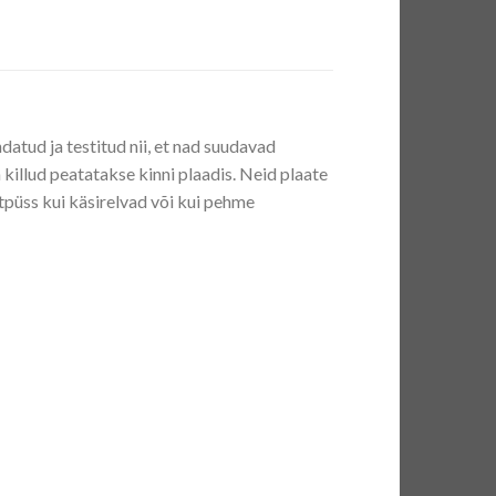
datud ja testitud nii, et nad suudavad
 ja killud peatatakse kinni plaadis. Neid plaate
tpüss kui käsirelvad või kui pehme