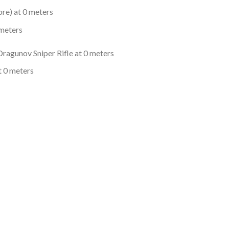
re) at 0 meters
 meters
ragunov Sniper Rifle at 0 meters
t 0 meters