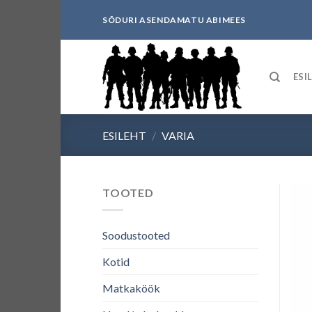
Skip
SÕDURI ASENDAMATU ABIMEES
to
content
ESI
ESILEHT
/
VARIA
TOOTED
Soodustooted
Kotid
Matkaköök