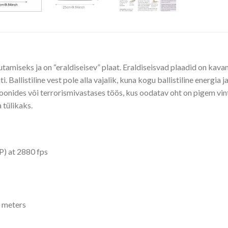
tamiseks ja on “eraldiseisev” plaat. Eraldiseisvad plaadid on kavan
ti. Ballistiline vest pole alla vajalik, kuna kogu ballistiline energia
ioonides või terrorismivastases töös, kus oodatav oht on pigem vin
 tülikaks.
P) at 2880 fps
 meters