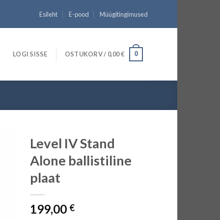
Esileht
E-pood
Müügitingimused
LOGI SISSE
OSTUKORV /
0,00
€
0
Level IV Stand
Alone ballistiline
plaat
199,00
€