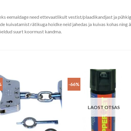
ks eemaldage need ettevaatlikult vestist/plaadikandjast ja pühki
ide kuivatamist rätikuga hoidke neid jahedas ja kuivas kohas ning
mõeldud suurt koormust kandma.
%
-66%
LAOST OTSAS