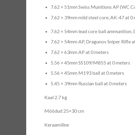
7.62 × 51mm Swiss Munitions AP (WC Co
7.62 × 39mm mild steel core, AK-47 at 0
7.62 × 54mm lead core ball ammunition, D
7.62 × 54mm AP, Dragunov Sniper Rifle a
7.62 × 63mm AP at 0 meters
5.56 × 45mm SS109/M855 at 0 meters
5.56 × 45mm M193 ball at 0 meters
5.45 × 39mm Russian ball at 0 meters
Kaal 2.7 kg
Mõõdud 25×30 cm
Keraamiline