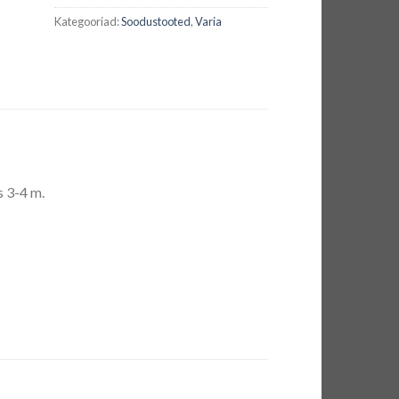
Kategooriad:
Soodustooted
,
Varia
s 3-4 m.