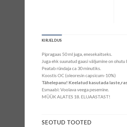
KIRJELDUS
Pipragaas 50 ml juga, enesekaitseks.
Juga ehk suunatud gaasi väljumine on ohutu la
Peatab ründaja ca 30 minutiks.
Koostis OC (oleoresin capsicum-10%)
Tähelepanu! Keelatud kasutada laste,ras
Esmaabi: Voolava veega pesemine.
MÜÜK ALATES 18. ELUAASTAST!
SEOTUD TOOTED