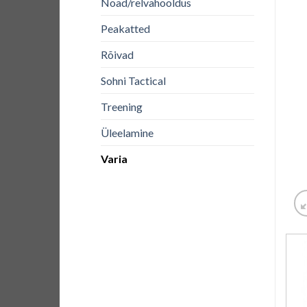
Noad/relvahooldus
Peakatted
Rõivad
Sohni Tactical
Treening
Üleelamine
Varia