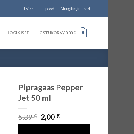
Esileht
E-pood
Müügitingimused
LOGI SISSE
OSTUKORV /
0,00
€
0
Pipragaas Pepper
Jet 50 ml
Algne
Current
5,89
2,00
€
€
hind
price
oli:
is: