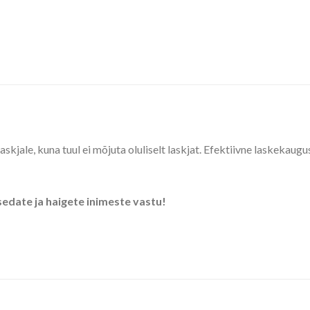
skjale, kuna tuul ei mõjuta oluliselt laskjat. Efektiivne laskekaugu
edate ja haigete inimeste vastu!