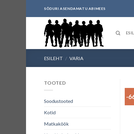
Skip
SÕDURI ASENDAMATU ABIMEES
to
content
ESI
ESILEHT
/
VARIA
TOOTED
-6
Soodustooted
Kotid
Matkaköök