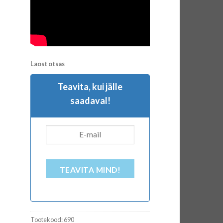
Laost otsas
Teavita, kui jälle
saadaval!
TEAVITA MIND!
Tootekood:
690