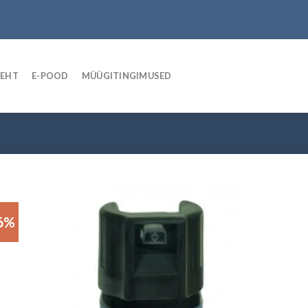
LEHT
E-POOD
MÜÜGITINGIMUSED
6%