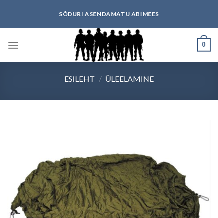
Skip
SÕDURI ASENDAMATU ABIMEES
to
content
0
ESILEHT
/
ÜLEELAMINE