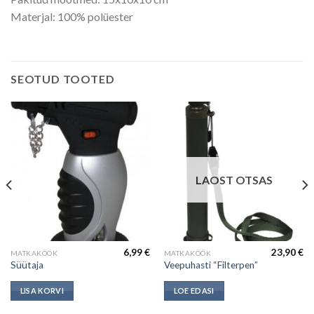
Materjal: 100% polüester
SEOTUD TOOTED
LAOST OTSAS
6,99
€
23,90
€
MATKAKÖÖK
MATKAKÖÖK
Süütaja
Veepuhasti “Filterpen”
LISA KORVI
LOE EDASI