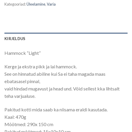
Kategooriad:
Üleelamine
,
Varia
KIRJELDUS
Hammock “Light”
Kerge ja ekstra pikk ja lai hammock.
See on hinnatud abiline kui Sa ei taha magada maas
ebatasasel pinnal,
vaid hindad mugavust ja head und. Võid sellest kka lihtsalt
teha varjualuse.
Pakitud kotti mida saab ka niisama eraldi kasutada.
Kaal: 470g
Mõõtmed: 290x 150 cm
Pakitud mõõtmed: 15x10x10 cm