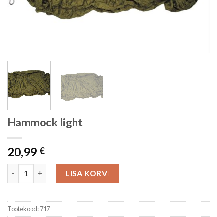
Hammock light
20,99
€
Hammock light kogus
LISA KORVI
Tootekood:
717