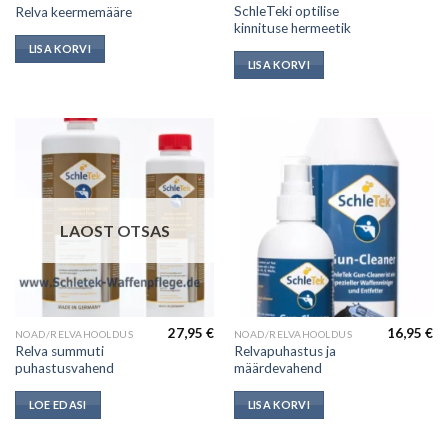
SchleTeki optilise
Relva keermemääre
kinnituse hermeetik
LISA KORVI
LISA KORVI
LAOST OTSAS
27,95
€
16,95
€
NOAD/RELVAHOOLDUS
NOAD/RELVAHOOLDUS
Relva summuti
Relvapuhastus ja
puhastusvahend
määrdevahend
LOE EDASI
LISA KORVI