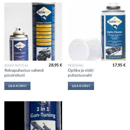
28,95
€
17,95
€
SOHNI TACTICAL
TREENING
Relvapuhastus vahend
Optika ja visiiri
püssirohust
puhastusvaht
LISA KORVI
LISA KORVI