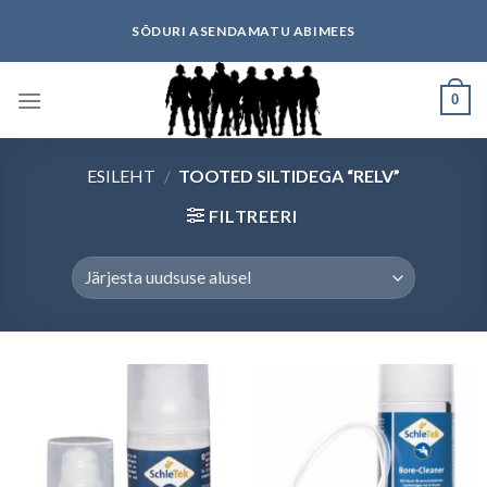
Skip
SÕDURI ASENDAMATU ABIMEES
to
content
0
ESILEHT
/
TOOTED SILTIDEGA “RELV”
FILTREERI