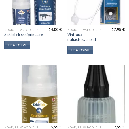
14,00
€
17,95
€
NOAD/RELVAHOOLDUS
NOAD/RELVAHOOLDUS
Vintraua
SchleTek snaiprimääre
puhastusvahend
LISA KORVI
LISA KORVI
15,95
€
7,95
€
NOAD/RELVAHOOLDUS
NOAD/RELVAHOOLDUS