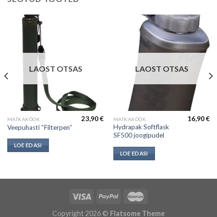
LAOST OTSAS
LAOST OTSAS
23,90
€
16,90
€
MATKAKÖÖK
MATKAKÖÖK
Hydrapak Softflask
Veepuhasti “Filterpen”
SF500 joogipudel
LOE EDASI
LOE EDASI
Copyright 2026 ©
Flatsome Theme