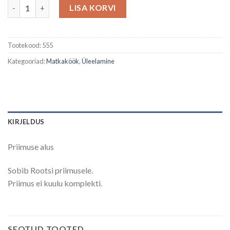
Priimuse alus kogus
LISA KORVI
Tootekood:
555
Kategooriad:
Matkaköök
,
Üleelamine
KIRJELDUS
Priimuse alus
Sobib Rootsi priimusele.
Priimus ei kuulu komplekti.
SEOTUD TOOTED