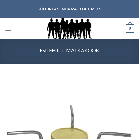
Skip
SÕDURI ASENDAMATU ABIMEES
to
content
0
ESILEHT
/
MATKAKÖÖK