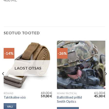
SEOTUD TOOTED
-14%
-26%
LAOST OTSAS
69,00
€
61,00
€
This
RÕIVAD
SOHNI TACTICAL
Current
Algne
Current
Algne
Cu
59,00
€
45,00
€
Ballistilised prillid
Taktikaline vöö
product
price
hind
price
hind
pr
Smith Optics
s:
oli:
is:
oli:
is:
has
15,89 €.
69,00 €.
59,00 €.
61,00 €.
45
VALI
multiple