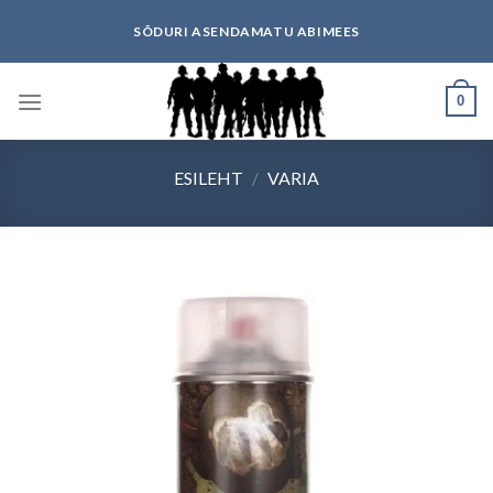
Skip
SÕDURI ASENDAMATU ABIMEES
to
content
0
ESILEHT
/
VARIA