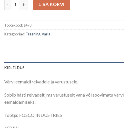
Värvi eemaldi maskeerimisvärvile kogus
LISA KORVI
Tootekood:
1470
Kategooriad:
Treening
,
Varia
KIRJELDUS
Värvi eemaldi relvadele ja varustusele.
Sobib hästi relvadelt jms varustuselt vana või soovimatu värvi
eemaldamiseks.
Tootja: FOSCO INDUSTRIES
400 ML