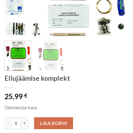
Ellujäämise komplekt
25,99
€
Üleelamise karp
Ellujäämise komplekt kogus
LISA KORVI