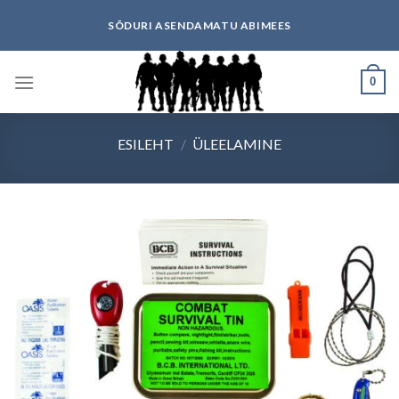
Skip
SÕDURI ASENDAMATU ABIMEES
to
content
0
ESILEHT
/
ÜLEELAMINE