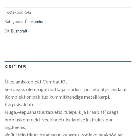
Tootekood:
542
Kategooria:
Üleelamine
Silt:
Bushcraft
KIRJELDUS
Üleelamiskoplekt Combat Kit
See peaks olema igal matkajal, sõduril, purjetajal ja rändajal.
Komplekt on pakitud kummitihendiga metall karpi.
Karp sisaldab:
Nuga,veepuahastus tabletid, tulepulk ja kraabist( saag)
õmbluskomplekt, veekindel üleelamise instruktsioon
ing.keeles,
vinüül teip,tikud, traat saag, kalastus koplekt, haaknõelad,