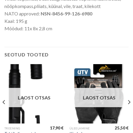
nööpkompass,pliiats, küünal, vile, traat, kilekott
NATO approved:
NSN-8456-99-126-6980
Kaal: 195 g
Mõõdud: 11x 8x 2,8 cm
SEOTUD TOOTED
LAOST OTSAS
LAOST OTSAS
17,90
€
25,50
€
TREENING
ÜLEELAMINE
Current