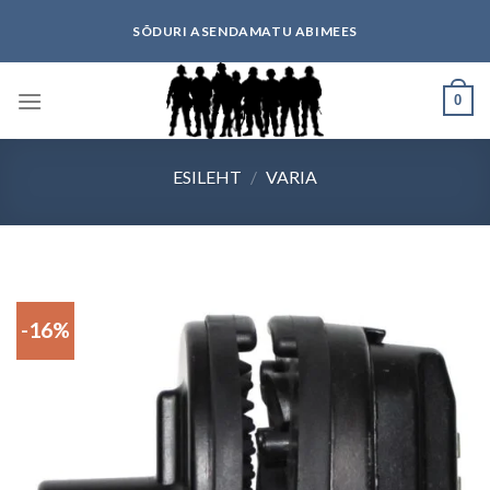
Skip
SÕDURI ASENDAMATU ABIMEES
to
content
0
ESILEHT
/
VARIA
-16%