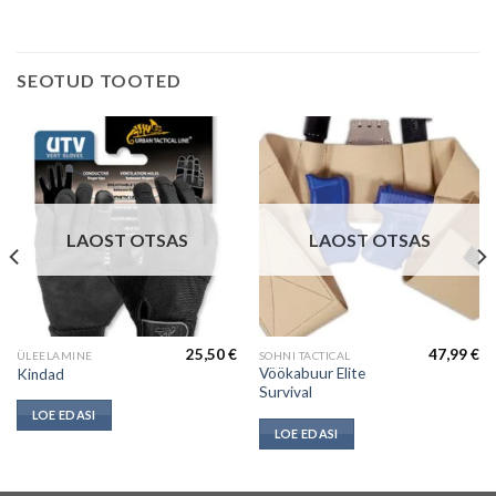
SEOTUD TOOTED
LAOST OTSAS
LAOST OTSAS
25,50
€
47,99
€
ÜLEELAMINE
SOHNI TACTICAL
Vöökabuur Elite
Kindad
Survival
LOE EDASI
LOE EDASI