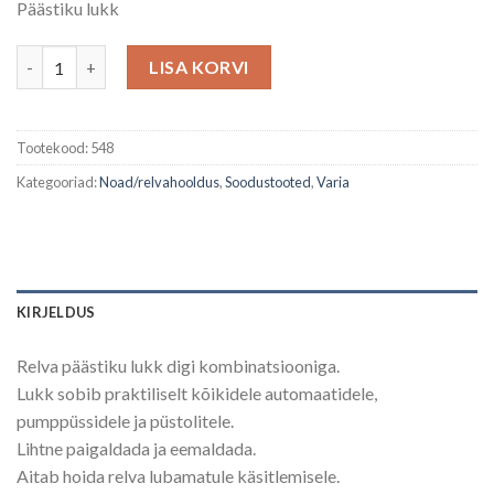
Päästiku lukk
oli:
is:
19,00 €.
15,89 €.
Relva lukk kogus
LISA KORVI
Tootekood:
548
Kategooriad:
Noad/relvahooldus
,
Soodustooted
,
Varia
KIRJELDUS
Relva päästiku lukk digi kombinatsiooniga.
Lukk sobib praktiliselt kõikidele automaatidele,
pumppüssidele ja püstolitele.
Lihtne paigaldada ja eemaldada.
Aitab hoida relva lubamatule käsitlemisele.