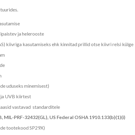
ktuurides.
kasutamise
ipaistev ja helerooste
kiivriga kasutamiseks ehk kinnitad prillid otse kiivri relsi külge
aam
de
m
ide uduseks minemisest)
ja UVB kiirtest
aasid vastavad standarditele
B, MIL-PRF-32432(GL), US Federal OSHA 1910.133(b)(1)(i)
mide tootekood SP29X)