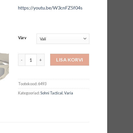
https://youtu.be/W3cnFZ5f04s
Värv
Prillid SPEAR DUAL WileyX kogus
LISA KORVI
Tootekood:
6493
Kategooriad:
Sohni Tactical
,
Varia