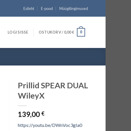
Esileht
E-pood
Müügitingimused
LOGI SISSE
OSTUKORV /
0,00
€
0
Prillid SPEAR DUAL
WileyX
139,00
€
https://youtu.be/DWnVoc3gIa0