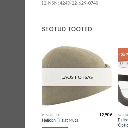
NSN: 4240-22-629-0748
SEOTUD TOOTED
-25
LAOST OTSAS
44,90
€
12,90
€
PEAKATTED
SOHNI
Ballis
x
Helikon Fliisist Müts
Optic