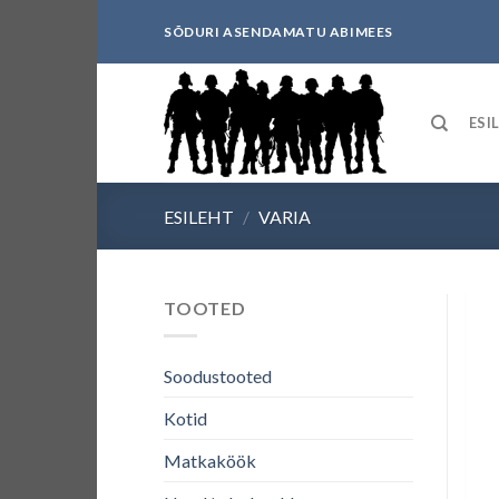
Skip
SÕDURI ASENDAMATU ABIMEES
to
content
ESI
ESILEHT
/
VARIA
TOOTED
Soodustooted
Kotid
Matkaköök