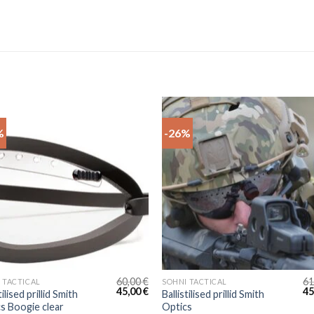
%
-26%
60,00
€
61
 TACTICAL
SOHNI TACTICAL
Algne
Current
Al
45,00
€
45
tilised prillid Smith
Ballistilised prillid Smith
hind
price
hi
s Boogie clear
Optics
oli:
is:
oli