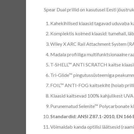
Spear Dual prillid on kasutusel Eesti jõustru
Kahekihilised klaasid tagavad uduvaba 
Komplektis kolmed klaasid: tumehall, läb
Wiley X ARC Rail Attachment System (RAS) 
Madala profiiliga multifunktsionaalne r
T-SHELL™ ANTI SCRATCH kaitse klaasi
Tri-Glide™ pingutussüsteemiga peakum
FOIL™ ANTI-FOG kaitsekiht (hoiab prill
Klaasid kaitsevad 100% kahjulikest UVA 
Purunematud Selenite™ Polycarbonate kl
Standardid: ANSI Z87.1-2010, EN 166 
Võimaldab kanda optilisi läätsesid (raa