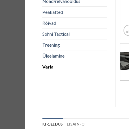
Noad/relvahooldus
Peakatted
Rõivad
Sohni Tactical
Treening
Üleelamine
Varia
KIRJELDUS
LISAINFO