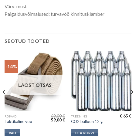
Värv: must
Paigaldusvõimalused: turvavöö kinnitusklamber
SEOTUD TOOTED
-14%
LAOST OTSAS
69,00
€
0,65
€
This
RÕIVAD
TREENING
Current
Algne
Current
59,00
€
Taktikaline vöö
CO2 balloon 12 g
product
price
hind
price
s:
oli:
is:
has
45,00 €.
69,00 €.
59,00 €.
VALI
LISA KORVI
multiple