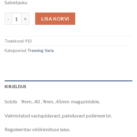
Salvetasku
Universaalne salvetasku kogus
LISA KORVI
Tootekood:
910
Kategooriad:
Treening
,
Varia
KIRJELDUS
Sobib 9mm, .40 , 9mm, .45mm magazinidele.
Valmistatud vastupidavast, painduvast polümeerist.
Reguleeritav vöökinnituse laius.