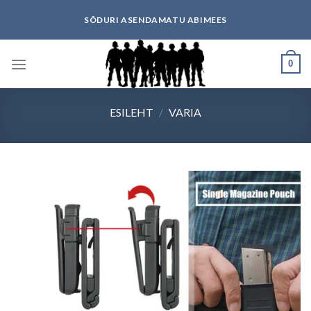
Skip
SÕDURI ASENDAMATU ABIMEES
to
content
0
ESILEHT
/
VARIA