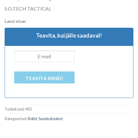
hind
price
S.O.TECH TACTICAL
oli:
is:
195,00 €.
120,00 €.
Laost otsas
Teavita, kui jälle saadaval!
TEAVITA MIND!
Tootekood:
492
Kategooriad:
Kotid
,
Soodustooted