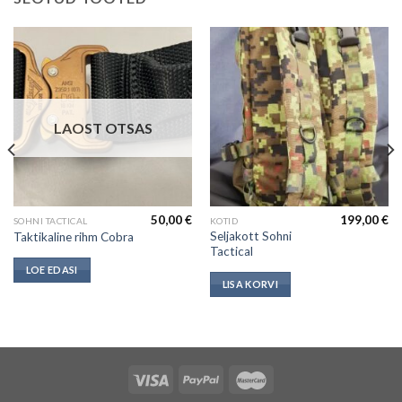
LAOST OTSAS
50,00
€
199,00
€
SOHNI TACTICAL
KOTID
Seljakott Sohni
Taktikaline rihm Cobra
Tactical
LOE EDASI
LISA KORVI