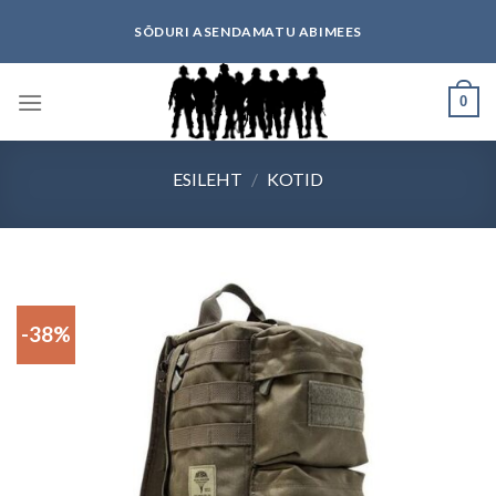
Skip
SÕDURI ASENDAMATU ABIMEES
to
content
0
ESILEHT
/
KOTID
-38%