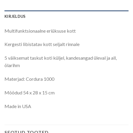
KIRJELDUS
Multifunktsionaalne eriüksuse kott
Kergesti libistatav kott seljalt rinnale
5 väiksemat taskut koti küljel, kandesangad üleval ja all,
õlarihm
Materjad: Cordura 1000
Mõõdud 54 x 28 x 15 cm
Made in USA
SEOTUD TOOTED