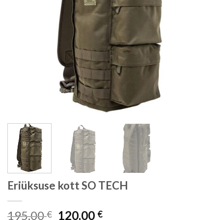
Eriüksuse kott SO TECH
Algne
Current
195,00
120,00
€
€