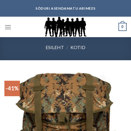
Skip
SÕDURI ASENDAMATU ABIMEES
to
content
0
ESILEHT
/
KOTID
-41%