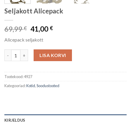
Seljakott Alicepack
Algne
Current
69,99
41,00
€
€
hind
price
Alicepack seljakott
oli:
is:
69,99 €.
41,00 €.
Seljakott Alicepack kogus
LISA KORVI
Tootekood:
4927
Kategooriad:
Kotid
,
Soodustooted
KIRJELDUS