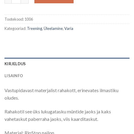
Tootekood:
1006
Kategooriad:
Treening
,
Üleelamine
,
Varia
KIRJELDUS
LISAINFO
Vastupidavast materjalist rahakott, erinevates ilmastiku
oludes.
Rahakotil see üks lukugatasku müntide jaoks ja kaks
vahetaskut paberraha jaoks, viis kaarditaskut.
Materjal: RipStop nailon