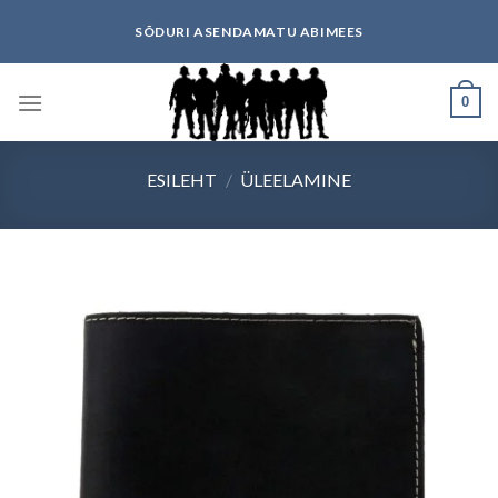
Skip
SÕDURI ASENDAMATU ABIMEES
to
content
0
ESILEHT
/
ÜLEELAMINE