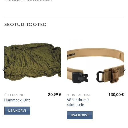
SEOTUD TOOTED
20,99
€
130,00
€
ÜLEELAMINE
SOHNI TACTICAL
Vöö laskumis
Hammock light
rakmetele
LISA KORVI
LISA KORVI