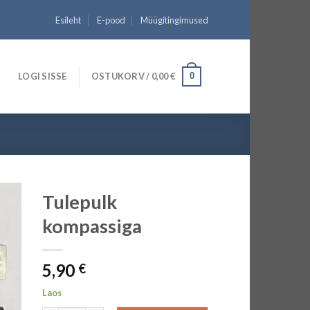
Esileht
E-pood
Müügitingimused
LOGI SISSE
OSTUKORV /
0,00
€
0
Tulepulk
kompassiga
5,90
€
Laos