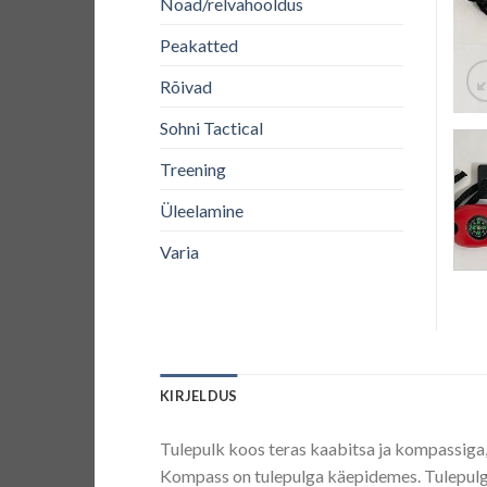
Noad/relvahooldus
Peakatted
Rõivad
Sohni Tactical
Treening
Üleelamine
Varia
KIRJELDUS
Tulepulk koos teras kaabitsa ja kompassiga,
Kompass on tulepulga käepidemes. Tulepulga