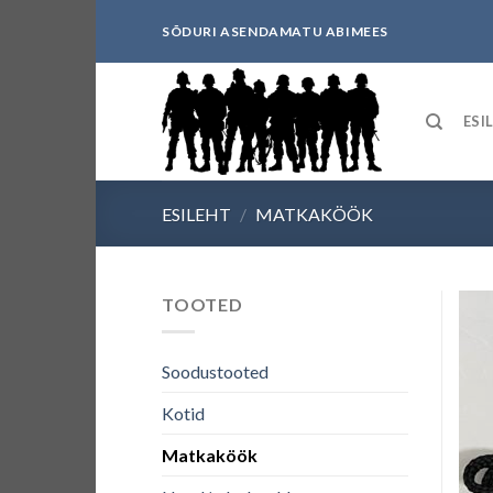
Skip
SÕDURI ASENDAMATU ABIMEES
to
content
ESI
ESILEHT
/
MATKAKÖÖK
TOOTED
Soodustooted
Kotid
Matkaköök