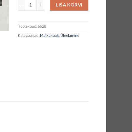
Tulepulk kompassiga kogus
LISA KORVI
Tootekood:
6628
Kategooriad:
Matkaköök
,
Üleelamine