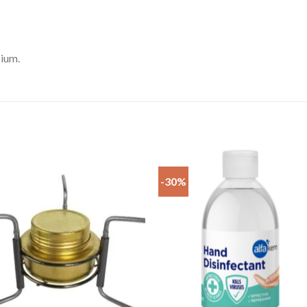
sium.
-30%