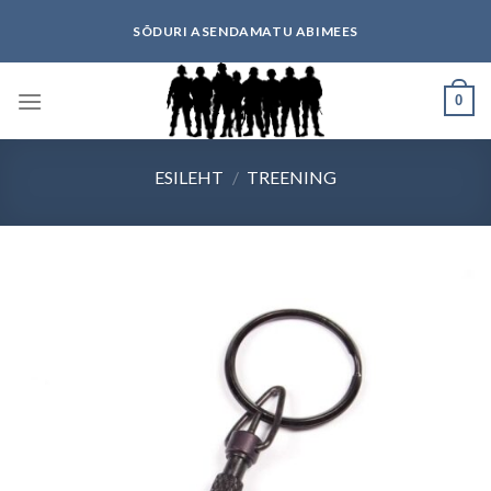
Skip
SÕDURI ASENDAMATU ABIMEES
to
content
0
ESILEHT
/
TREENING