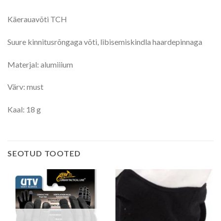
Käerauavõti TCH
Suure kinnitusrõngaga võti, libisemiskindla haardepinnaga
Materjal: alumiiium
Värv: must
Kaal: 18 g
SEOTUD TOOTED