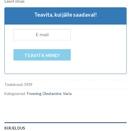
Laost otsas
Teavita, kui jälle saadaval!
TEAVITA MIND!
Tootekood:
5929
Kategooriad:
Treening
,
Üleelamine
,
Varia
KIRJELDUS