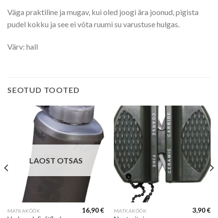
Väga praktiline ja mugav, kui oled joogi ära joonud, pigista
pudel kokku ja see ei võta ruumi su varustuse hulgas.
Värv: hall
SEOTUD TOOTED
LAOST OTSAS
16,90
€
3,90
€
MATKAKÖÖK
MATKAKÖÖK