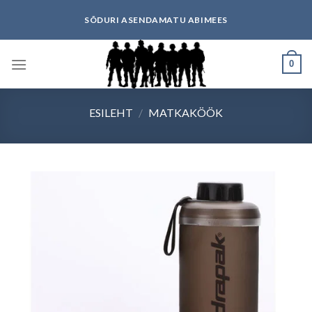
Skip
SÕDURI ASENDAMATU ABIMEES
to
content
0
ESILEHT
/
MATKAKÖÖK