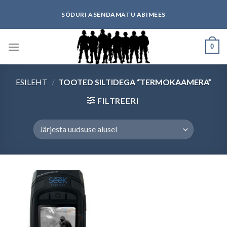
Skip
SÕDURI ASENDAMATU ABIMEES
to
content
0
ESILEHT
/
TOOTED SILTIDEGA “TERMOKAAMERA”
FILTREERI